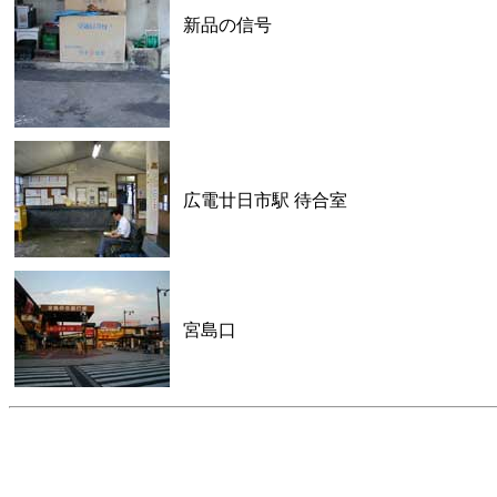
新品の信号
広電廿日市駅 待合室
宮島口